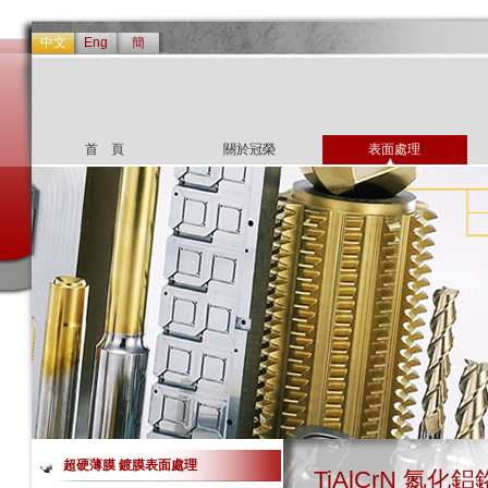
中文
Eng
簡
首 頁
關於冠榮
表面處理
超硬薄膜 鍍膜表面處理
TiAlCrN 氮