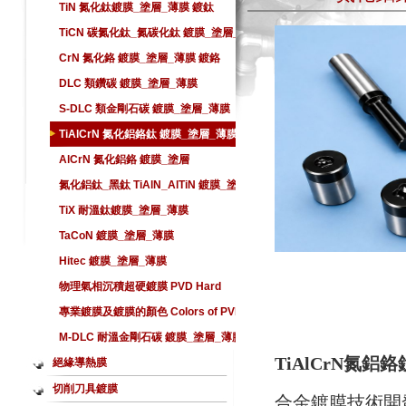
TiN 氮化鈦鍍膜_塗層_薄膜 鍍鈦
TiCN 碳氮化鈦_氮碳化鈦 鍍膜_塗層_
薄膜
CrN 氮化鉻 鍍膜_塗層_薄膜 鍍鉻
DLC 類鑽碳 鍍膜_塗層_薄膜
S-DLC 類金剛石碳 鍍膜_塗層_薄膜
TiAlCrN 氮化鋁鉻鈦 鍍膜_塗層_薄膜
AlCrN 氮化鋁鉻 鍍膜_塗層
氮化鋁鈦_黑鈦 TiAlN_AlTiN 鍍膜_塗
層_薄膜
TiX 耐溫鈦鍍膜_塗層_薄膜
TaCoN 鍍膜_塗層_薄膜
Hitec 鍍膜_塗層_薄膜
物理氣相沉積超硬鍍膜 PVD Hard
Coating
專業鍍膜及鍍膜的顏色 Colors of PVD
Hard Coating
M-DLC 耐溫金剛石碳 鍍膜_塗層_薄膜
TiAlCrN氮
絕緣導熱膜
切削刀具鍍膜
合金鍍膜技術開