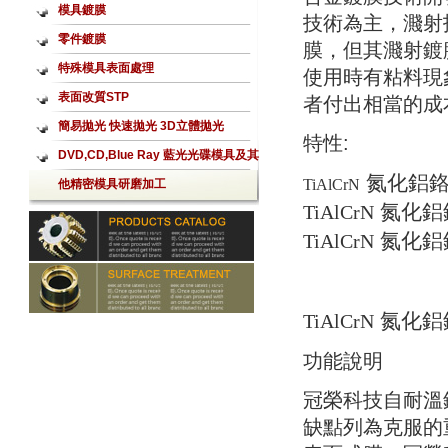
模具鍍膜
技術為主，濺射
零件鍍膜
膜，但其濺射鍍
特殊模具表面處理
使用時有粘料現
表面改質STP
者付出相當的成
簡易拋光 快速拋光 3D立體拋光
特性:
Aerolap噴射式拋光加工
DVD,CD,Blue Ray 藍光光碟模具及其
氮化鋁
TiAlCrN
他精密模具研磨加工
氮化鋁
TiAlCrN
氮化鋁
TiAlCrN
氮化鋁
TiAlCrN
功能說明
冠榮科技自耐溫
缺點列為克服的