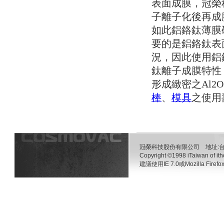
表面成膜，冠榮
子離子化後再成
如此鋁鉻鈦薄膜硬度
要的是鋁鉻鈦表
況，因此使用鋁
鈦離子成膜特性
形成緻密之Al
棒
、
模具
之使用
冠榮科技股份有限公司 地址:台南
Copyright ©1998 iTaiwan of ith
建議使用IE 7.0或Mozilla 